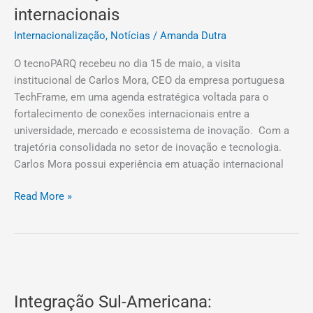
visita
internacionais
no
Internacionalização
,
Notícias
/
Amanda Dutra
tecnoPARQ
e
O tecnoPARQ recebeu no dia 15 de maio, a visita
fortalece
institucional de Carlos Mora, CEO da empresa portuguesa
conexões
TechFrame, em uma agenda estratégica voltada para o
internacionais
fortalecimento de conexões internacionais entre a
universidade, mercado e ecossistema de inovação. Com a
trajetória consolidada no setor de inovação e tecnologia.
Carlos Mora possui experiência em atuação internacional
Read More »
Integração
Sul-
Integração Sul-Americana:
Americana: