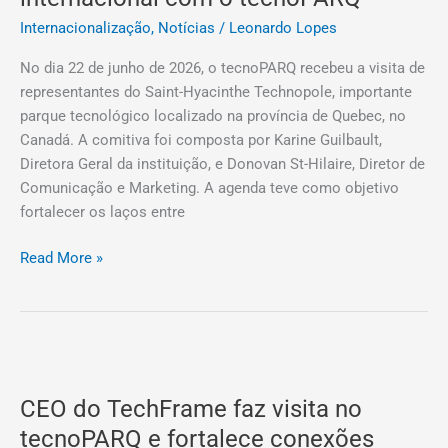
Viçosa
Internacionalização
,
Notícias
/
Leonardo Lopes
e
amplia
No dia 22 de junho de 2026, o tecnoPARQ recebeu a visita de
cooperação
representantes do Saint-Hyacinthe Technopole, importante
internacional
parque tecnológico localizado na província de Quebec, no
com
Canadá. A comitiva foi composta por Karine Guilbault,
o
Diretora Geral da instituição, e Donovan St-Hilaire, Diretor de
tecnoPARQ
Comunicação e Marketing. A agenda teve como objetivo
fortalecer os laços entre
Read More »
CEO
do
CEO do TechFrame faz visita no
TechFrame
faz
tecnoPARQ e fortalece conexões