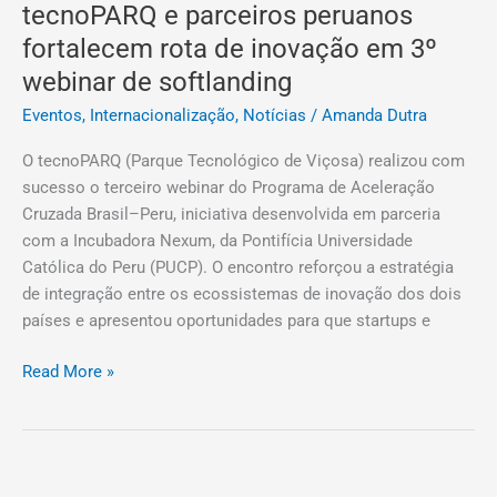
tecnoPARQ
tecnoPARQ e parceiros peruanos
e
fortalecem rota de inovação em 3º
parceiros
webinar de softlanding
peruanos
fortalecem
Eventos
,
Internacionalização
,
Notícias
/
Amanda Dutra
rota
O tecnoPARQ (Parque Tecnológico de Viçosa) realizou com
de
sucesso o terceiro webinar do Programa de Aceleração
inovação
Cruzada Brasil–Peru, iniciativa desenvolvida em parceria
em
com a Incubadora Nexum, da Pontifícia Universidade
3º
Católica do Peru (PUCP). O encontro reforçou a estratégia
webinar
de integração entre os ecossistemas de inovação dos dois
de
países e apresentou oportunidades para que startups e
softlanding
Read More »
Evento