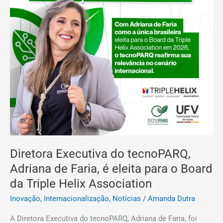
o
Board
da
Triple
Helix
Association
Diretora Executiva do tecnoPARQ,
Adriana de Faria, é eleita para o Board
da Triple Helix Association
Inovação
,
Internacionalização
,
Notícias
/
Amanda Dutra
A Diretora Executiva do tecnoPARQ, Adriana de Faria, foi