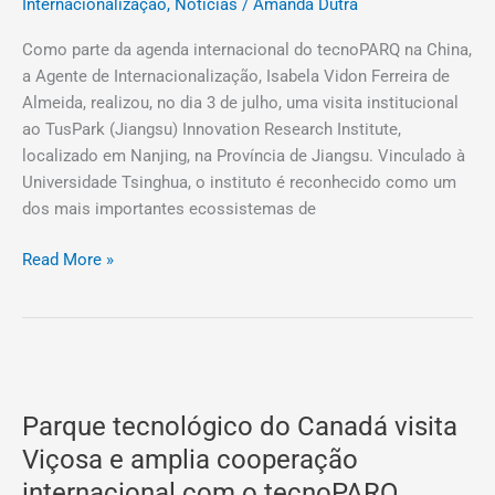
TusPark,
Internacionalização
,
Notícias
/
Amanda Dutra
um
Como parte da agenda internacional do tecnoPARQ na China,
dos
a Agente de Internacionalização, Isabela Vidon Ferreira de
principais
Almeida, realizou, no dia 3 de julho, uma visita institucional
ecossistemas
ao TusPark (Jiangsu) Innovation Research Institute,
de
localizado em Nanjing, na Província de Jiangsu. Vinculado à
inovação
Universidade Tsinghua, o instituto é reconhecido como um
da
dos mais importantes ecossistemas de
China
Read More »
Parque
tecnológico
Parque tecnológico do Canadá visita
do
Canadá
Viçosa e amplia cooperação
visita
internacional com o tecnoPARQ