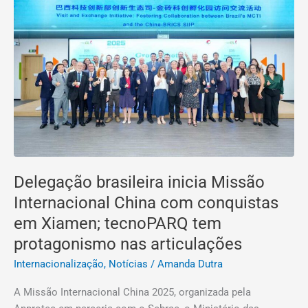
inicia
Missão
Internacional
China
com
conquistas
em
Xiamen;
tecnoPARQ
tem
protagonismo
Delegação brasileira inicia Missão
nas
Internacional China com conquistas
articulações
em Xiamen; tecnoPARQ tem
protagonismo nas articulações
Internacionalização
,
Notícias
/
Amanda Dutra
A Missão Internacional China 2025, organizada pela