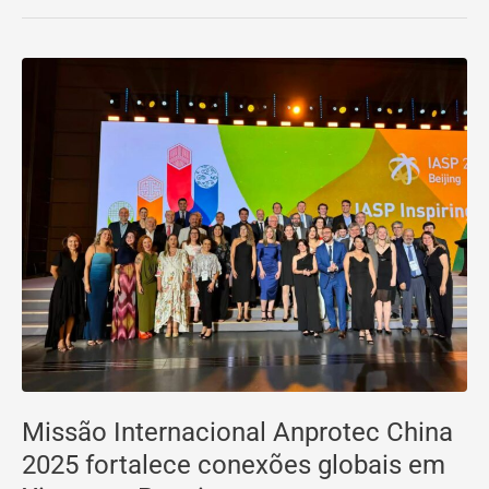
Missão
Internacional
Anprotec
China
2025
fortalece
conexões
globais
em
Xiamen
e
Pequim
Missão Internacional Anprotec China
2025 fortalece conexões globais em