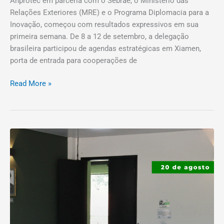
Anprotec em parceria com o Sebrae, o Ministério das
Relações Exteriores (MRE) e o Programa Diplomacia para a
Inovação, começou com resultados expressivos em sua
primeira semana. De 8 a 12 de setembro, a delegação
brasileira participou de agendas estratégicas em Xiamen,
porta de entrada para cooperações de
Read More »
Comitiva
da
Prefeitura
de
Inhapim
visita
tecnoPARQ
para