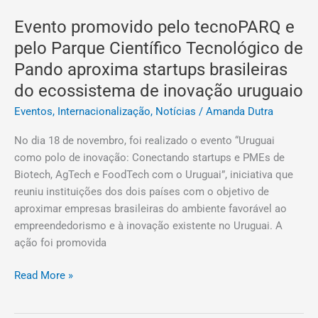
promovido
Evento promovido pelo tecnoPARQ e
pelo
tecnoPARQ
pelo Parque Científico Tecnológico de
e
Pando aproxima startups brasileiras
pelo
do ecossistema de inovação uruguaio
Parque
Científico
Eventos
,
Internacionalização
,
Notícias
/
Amanda Dutra
Tecnológico
No dia 18 de novembro, foi realizado o evento “Uruguai
de
como polo de inovação: Conectando startups e PMEs de
Pando
Biotech, AgTech e FoodTech com o Uruguai”, iniciativa que
aproxima
reuniu instituições dos dois países com o objetivo de
startups
aproximar empresas brasileiras do ambiente favorável ao
brasileiras
empreendedorismo e à inovação existente no Uruguai. A
do
ação foi promovida
ecossistema
de
Read More »
inovação
uruguaio