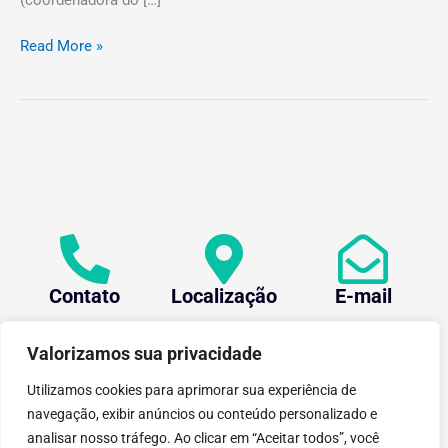
(coordenadora do […]
Read More »
Contato
Localização
E-mail
+55 (31) 3612-1281
Av. Oraida Mendes de
centev@ufv.br
Castro, 6000 Novo
Valorizamos sua privacidade
Silvestre - 36576-400 ,
Viçosa/MG.
Utilizamos cookies para aprimorar sua experiência de
navegação, exibir anúncios ou conteúdo personalizado e
analisar nosso tráfego. Ao clicar em “Aceitar todos”, você