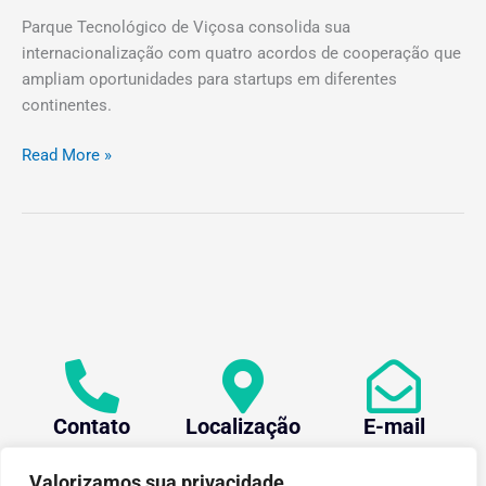
Parque Tecnológico de Viçosa consolida sua
internacionalização com quatro acordos de cooperação que
ampliam oportunidades para startups em diferentes
continentes.
Read More »
Contato
Localização
E-mail
+55 (31) 3612-1281
Av. Oraida Mendes de
centev@ufv.br
Castro, 6000 Novo
Valorizamos sua privacidade