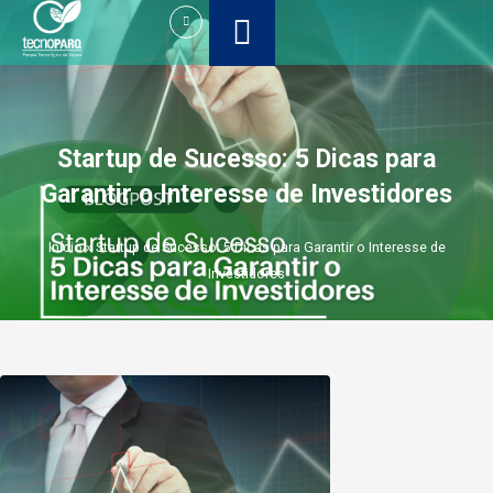
Ir
para
o
conteúdo
Startup de Sucesso: 5 Dicas para
Garantir o Interesse de Investidores
Início
»
Startup de Sucesso: 5 Dicas para Garantir o Interesse de
Investidores