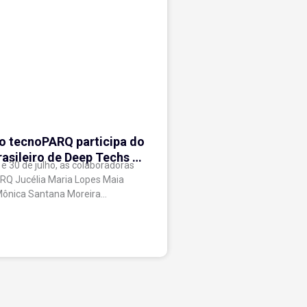
o tecnoPARQ participa do
asileiro de Deep Techs e
 e 30 de julho, as colaboradoras
ha debates sobre
RQ Jucélia Maria Lopes Maia
s para inovação científica
Mônica Santana Moreira
ram o Parque Tecnológico de
órum Brasileiro de...