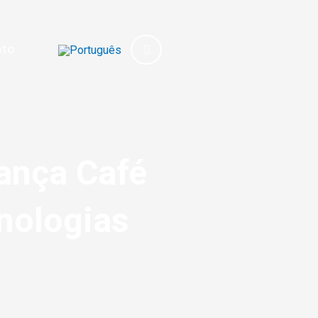
ato
ança Café
nologias