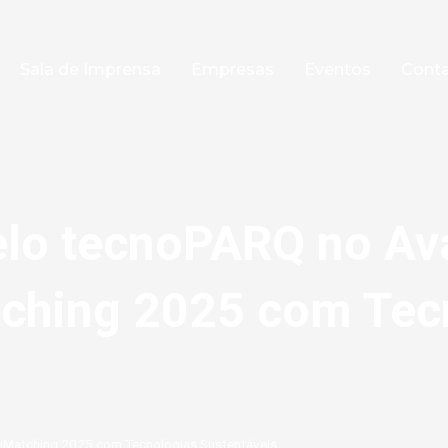
Sala de Imprensa
Empresas
Eventos
Cont
elo tecnoPARQ no Av
tching 2025 com Tec
riMatching 2025 com Tecnologias Sustentáveis