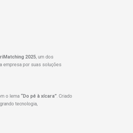
griMatching 2025
, um dos
u a empresa por suas soluções
m o lema
“Do pé à xícara”
. Criado
egrando tecnologia,