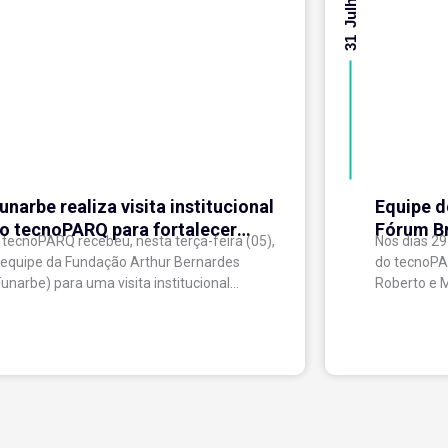
31 Julho 2026
unarbe realiza visita institucional
Equipe d
o tecnoPARQ para fortalecer
Fórum Br
 tecnoPARQ recebeu, nesta terça-feira (05),
Nos dias 29
arcerias e a gestão da inovação
acompan
 equipe da Fundação Arthur Bernardes
do tecnoPA
política
Funarbe) para uma visita institucional
Roberto e 
oltada ao fortalecimento do relacionamento
representa
ntre as instituições e ao compartilhamento
Viçosa no F
e experiências...