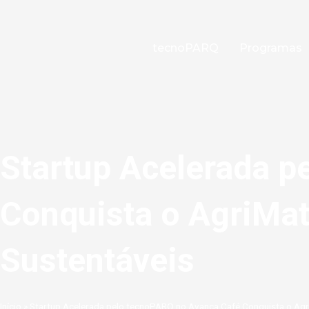
Ir
para
o
tecnoPARQ
Programas
conteúdo
Startup Acelerada p
Conquista o AgriMa
Sustentáveis
Início
»
Startup Acelerada pelo tecnoPARQ no Avança Café Conquista o Ag