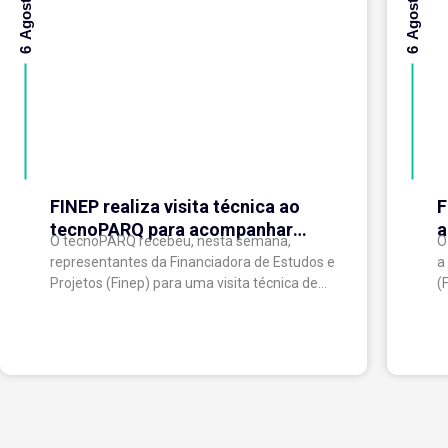
6 Agosto 2026
6 Agosto 2026
FINEP realiza visita técnica ao
F
tecnoPARQ para acompanhar
a
O tecnoPARQ recebeu, nesta semana,
O
execução do projeto de expansão
p
representantes da Financiadora de Estudos e
a
do Parque Tecnológico
Projetos (Finep) para uma visita técnica de
(
acompanhamento da execução do projeto
v
“Expansão do tecnoPARQ/UFV como Soft
e
Landing Hub...
d