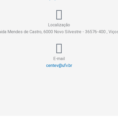
Localização
aida Mendes de Castro, 6000 Novo Silvestre - 36576-400 , Viç
E-mail
centev@ufv.br