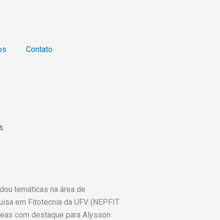
os
Contato
A
rdou temáticas na área de
quisa em Fitotecnia da UFV (NEPFIT
áreas com destaque para Alysson