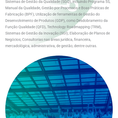
Sistemas de Gestão da Qualidade (SGQ), incluindo Programa 5S,
Manual da Qualidade, Gestão por Processos e Boas Práticas de
Fabricação (BPF); Utilização de ferramentas de Gestão do
Desenvolvimento de Produtos (GDP), como Desdobramento da
Função Qualidade (QFD), Technology Roadmapping (TRM),
Sistemas de Gestão da Inovação (SGI); Elaboração de Planos de
Negócios; Consultorias nas áreas jurídica, financeira,
mercadológica, administrativa, de gestão; dentre outras.