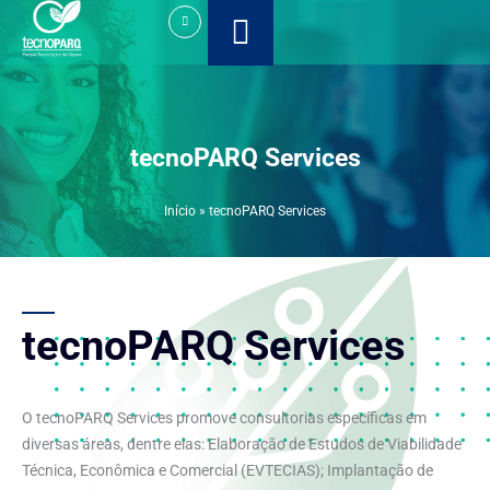
Ir
para
o
conteúdo
tecnoPARQ Services
Início
»
tecnoPARQ Services
tecnoPARQ Services
O tecnoPARQ Services promove consultorias específicas em
diversas áreas, dentre elas: Elaboração de Estudos de Viabilidade
Técnica, Econômica e Comercial (EVTECIAS); Implantação de