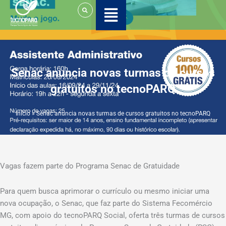
Ir
para
o
conteúdo
Senac anuncia novas turmas de cursos
gratuitos no tecnoPARQ
Início
»
Senac anuncia novas turmas de cursos gratuitos no tecnoPARQ
Vagas fazem parte do Programa Senac de Gratuidade
Para quem busca aprimorar o currículo ou mesmo iniciar uma
nova ocupação, o Senac, que faz parte do Sistema Fecomércio
MG, com apoio do tecnoPARQ Social, oferta três turmas de cursos