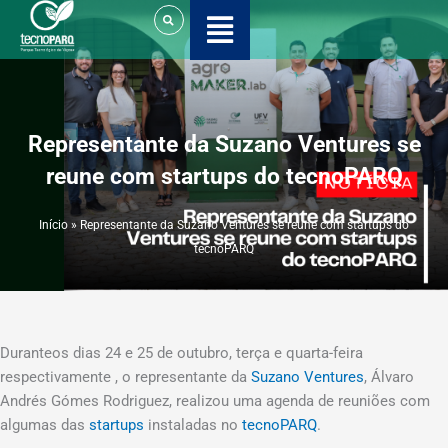
Ir
para
o
conteúdo
Representante da Suzano Ventures se
reune com startups do tecnoPARQ
Início
»
Representante da Suzano Ventures se reune com startups do
tecnoPARQ
Duranteos dias 24 e 25 de outubro, terça e quarta-feira
respectivamente , o representante da
Suzano Ventures
, Álvaro
Andrés Gómes Rodriguez, realizou uma agenda de reuniões com
algumas das
startups
instaladas no
tecnoPARQ
.