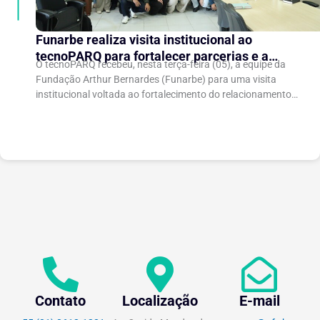
Funarbe realiza visita institucional ao
tecnoPARQ para fortalecer parcerias e a
O tecnoPARQ recebeu, nesta terça-feira (05), a equipe da
gestão da inovação
Fundação Arthur Bernardes (Funarbe) para uma visita
institucional voltada ao fortalecimento do relacionamento
entre as instituições e ao compartilhamento de
experiências...
Contato
Localização
E-mail