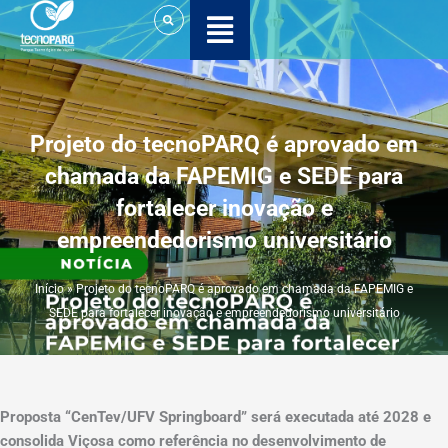
Ir
para
o
conteúdo
Projeto do tecnoPARQ é aprovado em
chamada da FAPEMIG e SEDE para
fortalecer inovação e
empreendedorismo universitário
Início
»
Projeto do tecnoPARQ é aprovado em chamada da FAPEMIG e
SEDE para fortalecer inovação e empreendedorismo universitário
Proposta “CenTev/UFV Springboard” será executada até 2028 e
consolida Viçosa como referência no desenvolvimento de