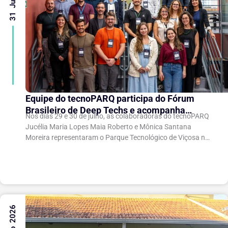
Equipe do tecnoPARQ participa do Fórum
Brasileiro de Deep Techs e acompanha
Nos dias 29 e 30 de julho, as colaboradoras do tecnoPARQ
debates sobre políticas para inovação
Jucélia Maria Lopes Maia Roberto e Mônica Santana
científica
Moreira representaram o Parque Tecnológico de Viçosa no
Fórum Brasileiro de...