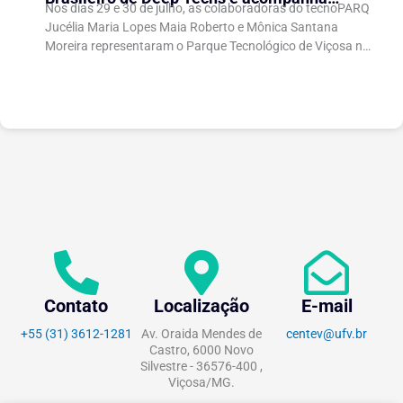
Nos dias 29 e 30 de julho, as colaboradoras do tecnoPARQ
debates sobre políticas para inovação
Jucélia Maria Lopes Maia Roberto e Mônica Santana
científica
Moreira representaram o Parque Tecnológico de Viçosa no
Fórum Brasileiro de...
Contato
Localização
E-mail
+55 (31) 3612-1281
Av. Oraida Mendes de
centev@ufv.br
Castro, 6000 Novo
Silvestre - 36576-400 ,
Viçosa/MG.