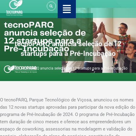
Ir
para
o
conteúdo
tecnoPARQ anuncia seleção de 12
startups para a Pré-Incubação
Início
»
tecnoPARQ anuncia seleção de 12 startups para a Pré-Incubação
O tecnoPARQ, Parque Tecnológico de Viçosa, anunciou os nomes
das 12 novas startups aprovadas para participar da nova edição do
programa de Pré-Incubação de 2024. O programa de Pré-Incubação
tem duração de cinco meses e oferece aos empreendedores um
espaço de coworking, assessorias na modelagem e validação do