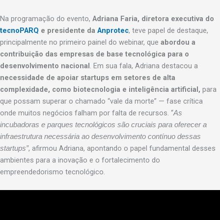
Na programação do evento,
Adriana Faria, diretora executiva do
tecnoPARQ
e presidente da
Anprotec
, teve papel de destaque,
principalmente no primeiro painel do webinar, que
abordou a
contribuição das empresas de base tecnológica para o
desenvolvimento nacional
. Em sua fala, Adriana destacou a
necessidade de apoiar startups em setores de alta
complexidade, como biotecnologia e inteligência artificial,
para
que possam superar o chamado “vale da morte” — fase crítica
onde muitos negócios falham por falta de recursos. “
As
incubadoras e parques tecnológicos são cruciais para oferecer a
infraestrutura necessária ao desenvolvimento contínuo dessas
, afirmou Adriana, apontando o papel fundamental desses
startups”
ambientes para a inovação e o fortalecimento do
empreendedorismo tecnológico.