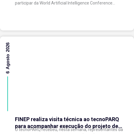
com o ecossistema de inovação
participar da World Artificial Intelligence Conference
(WAIC), uma das principais conferências mundiais
voltadas à inteligência artificial,...
6 Agosto 2026
FINEP realiza visita técnica ao tecnoPARQ
para acompanhar execução do projeto de
O tecnoPARQ recebeu, nesta semana, representantes da
expansão do Parque Tecnológico