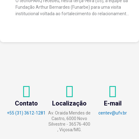
O tecnoPARQ recebeu, nesta terça-feira (05), a equipe da
gestão da inovação
Fundação Arthur Bernardes (Funarbe) para uma visita
institucional voltada ao fortalecimento do relacionamento
entre as instituições e ao compartilhamento de
experiências...
Contato
Localização
E-mail
+55 (31) 3612-1281
Av. Oraida Mendes de
centev@ufv.br
Castro, 6000 Novo
Silvestre - 36576-400
, Viçosa/MG.