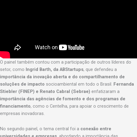
O painel também contou com a participação de outros líderes do
setor, como
Ingrid Barth, da ABStartups
, que defendeu a
importância da inovação aberta e do compartilhamento de
soluções de impacto
socioambiental em todo o Brasil.
Fernanda
Stiebler (FINEP) e Renato Cabral (Sebrae)
enfatizaram a
importância das agências de fomento e dos programas de
financiamento
, como o Centelha, para apoiar o crescimento de
empresas inovadoras.
No segundo painel, o tema central foi a
conexão entre
universidades e empresas
, abordando a importância das