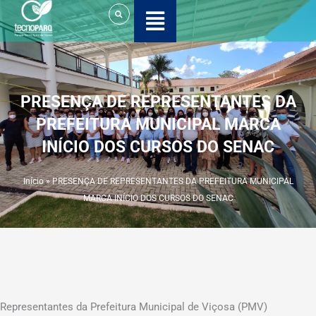
Ir
para
o
conteúdo
PRESENÇA DE REPRESENTANTES DA
PREFEITURA MUNICIPAL MARCA
INÍCIO DOS CURSOS DO SENAC
Início
»
PRESENÇA DE REPRESENTANTES DA PREFEITURA MUNICIPAL
MARCA INÍCIO DOS CURSOS DO SENAC
Representantes da Prefeitura Municipal de Viçosa (PMV)