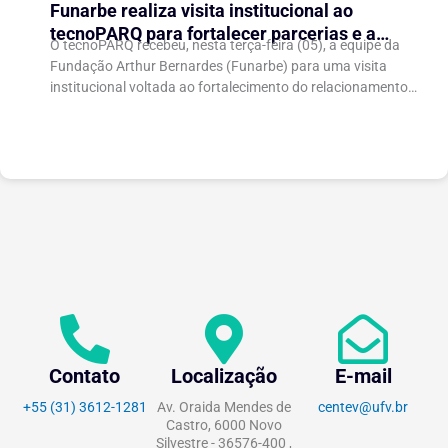
Funarbe realiza visita institucional ao
tecnoPARQ para fortalecer parcerias e a
O tecnoPARQ recebeu, nesta terça-feira (05), a equipe da
gestão da inovação
Fundação Arthur Bernardes (Funarbe) para uma visita
institucional voltada ao fortalecimento do relacionamento
entre as instituições e ao compartilhamento de
experiências...
Contato
Localização
E-mail
+55 (31) 3612-1281
Av. Oraida Mendes de
centev@ufv.br
Castro, 6000 Novo
Silvestre - 36576-400 ,