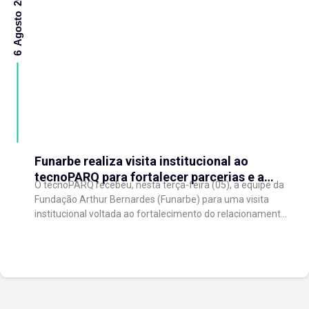
6 Agosto 2026
Funarbe realiza visita institucional ao
tecnoPARQ para fortalecer parcerias e a
O tecnoPARQ recebeu, nesta terça-feira (05), a equipe da
gestão da inovação
Fundação Arthur Bernardes (Funarbe) para uma visita
institucional voltada ao fortalecimento do relacionamento
entre as instituições e ao compartilhamento de
experiências...