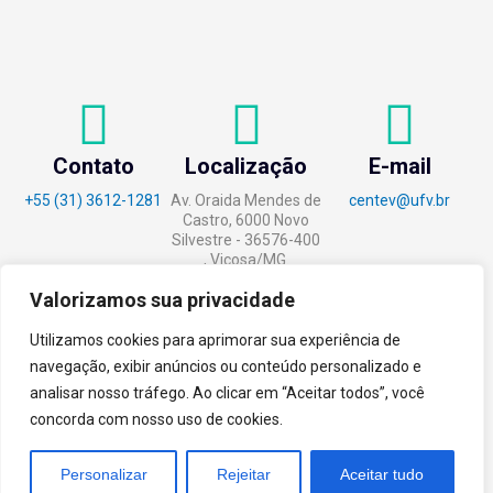
Contato
Localização
E-mail
+55 (31) 3612-1281
Av. Oraida Mendes de
centev@ufv.br
Castro, 6000 Novo
Silvestre - 36576-400
, Viçosa/MG.
Valorizamos sua privacidade
Utilizamos cookies para aprimorar sua experiência de
navegação, exibir anúncios ou conteúdo personalizado e
tecnoPARQ © 2021 por
Digital
analisar nosso tráfego. Ao clicar em “Aceitar todos”, você
Pixel
concorda com nosso uso de cookies.
Personalizar
Rejeitar
Aceitar tudo