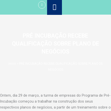
Ir
para
o
conteúdo
PRÉ INCUBAÇÃO RECEBE
QUALIFICAÇÃO SOBRE PLANO DE
NEGÓCIOS
Início
»
PRÉ INCUBAÇÃO RECEBE QUALIFICAÇÃO SOBRE PLANO DE
NEGÓCIOS
Ontem, dia 29 de março, a turma de empresas do Programa de Pré-
Incubação começou a trabalhar na construção dos seus
respectivos planos de negócios, a partir de um treinamento sobre o