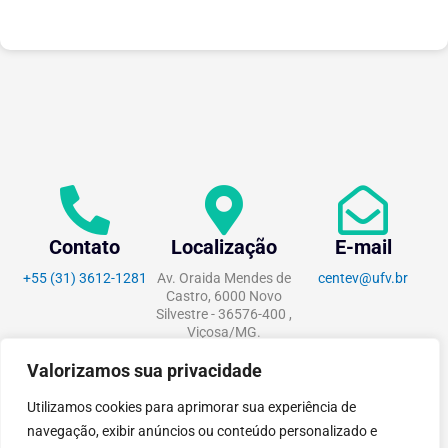
Contato
Localização
E-mail
+55 (31) 3612-1281
Av. Oraida Mendes de
centev@ufv.br
Castro, 6000 Novo
Silvestre - 36576-400 ,
Viçosa/MG.
Valorizamos sua privacidade
Utilizamos cookies para aprimorar sua experiência de
navegação, exibir anúncios ou conteúdo personalizado e
tecnoPARQ © 2021 por
Digital