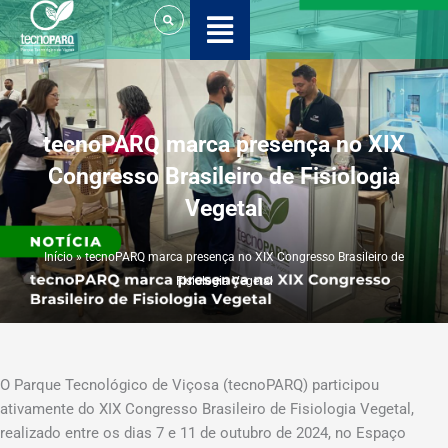
Ir
para
o
conteúdo
tecnoPARQ marca presença no XIX
Congresso Brasileiro de Fisiologia
Vegetal
Início
»
tecnoPARQ marca presença no XIX Congresso Brasileiro de
Fisiologia Vegetal
O Parque Tecnológico de Viçosa (tecnoPARQ) participou
ativamente do XIX Congresso Brasileiro de Fisiologia Vegetal,
realizado entre os dias 7 e 11 de outubro de 2024, no Espaço