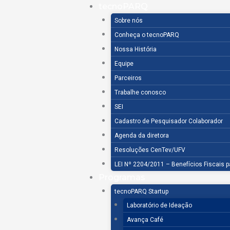
Ir
tecnoPARQ
para
Sobre nós
o
Conheça o tecnoPARQ
conteúdo
Nossa História
Equipe
Parceiros
Trabalhe conosco
SEI
Cadastro de Pesquisador Colaborador
Agenda da diretora
Resoluções CenTev/UFV
LEI Nº 2204/2011 – Benefícios Fiscais 
Programas
tecnoPARQ Startup
Laboratório de Ideação
Avança Café