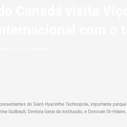
do Canadá visita Viç
internacional com o
nternacional com o tecnoPARQ
presentantes do Saint-Hyacinthe Technopole, importante parque 
ne Guilbault, Diretora Geral da instituição, e Donovan St-Hilaire