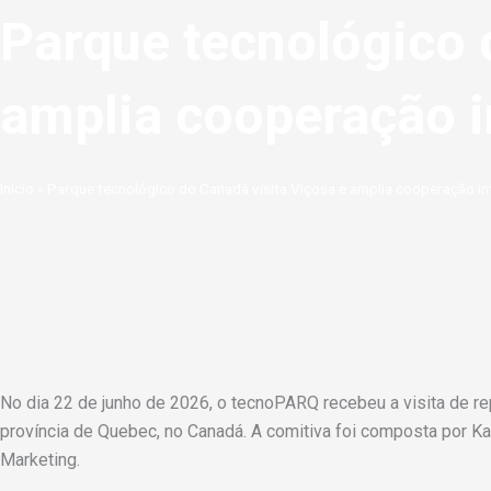
Parque tecnológico 
amplia cooperação 
Início
»
Parque tecnológico do Canadá visita Viçosa e amplia cooperação i
No dia 22 de junho de 2026, o tecnoPARQ recebeu a visita de re
província de Quebec, no Canadá. A comitiva foi composta por Kari
Marketing.