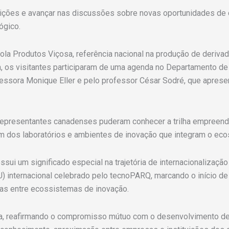
tuições e avançar nas discussões sobre novas oportunidades de 
ógico.
scola Produtos Viçosa, referência nacional na produção de deriv
a, os visitantes participaram de uma agenda no Departamento de
sora Monique Eller e pelo professor César Sodré, que apresenta
 representantes canadenses puderam conhecer a trilha empreen
ém dos laboratórios e ambientes de inovação que integram o ec
ui um significado especial na trajetória de internacionalização
 internacional celebrado pelo tecnoPARQ, marcando o início de 
ias entre ecossistemas de inovação.
da, reafirmando o compromisso mútuo com o desenvolvimento de 