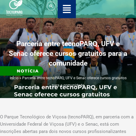
Ir
para
o
conteúdo
Parceria entre tecnoPARQ, UFV e
Senac oferece cursos gratuitos para a
comunidade
Início
»
Parceria entre tecnoPARQ, UFV e Senac oferece cursos gratuitos
para a comunidade
O Parque Tecnológico de Viçosa (tecnoPARQ), em parceria com a
Universidade Federal de Viçosa (UFV) e o Senac, está com
inscrições abertas para dois novos cursos profissionalizantes