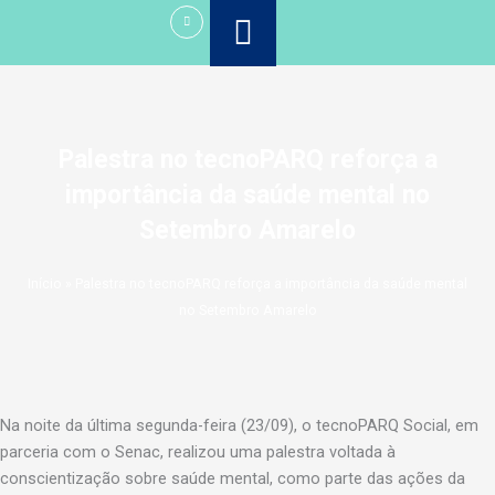
Ir
para
o
conteúdo
Palestra no tecnoPARQ reforça a
importância da saúde mental no
Setembro Amarelo
Início
»
Palestra no tecnoPARQ reforça a importância da saúde mental
no Setembro Amarelo
Na noite da última segunda-feira (23/09), o tecnoPARQ Social, em
parceria com o Senac, realizou uma palestra voltada à
conscientização sobre saúde mental, como parte das ações da