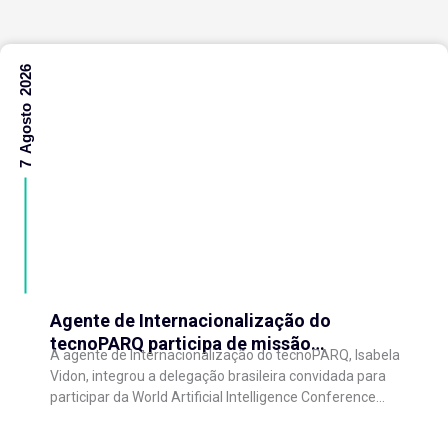
7 Agosto 2026
Agente de Internacionalização do
tecnoPARQ participa de missão
A agente de Internacionalização do tecnoPARQ, Isabela
internacional na China e fortalece conexões
Vidon, integrou a delegação brasileira convidada para
com o ecossistema de inovação
participar da World Artificial Intelligence Conference
(WAIC), uma das principais conferências mundiais
voltadas à inteligência artificial,...