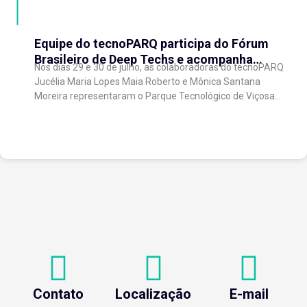
Equipe do tecnoPARQ participa do Fórum
Brasileiro de Deep Techs e acompanha
Nos dias 29 e 30 de julho, as colaboradoras do tecnoPARQ
debates sobre políticas para inovação
Jucélia Maria Lopes Maia Roberto e Mônica Santana
científica
Moreira representaram o Parque Tecnológico de Viçosa
no Fórum Brasileiro de...
Contato
Localização
E-mail