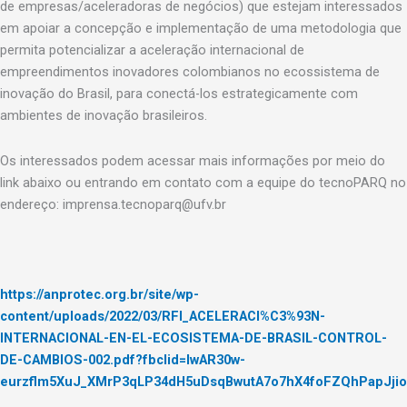
de empresas/aceleradoras de negócios) que estejam interessados
em apoiar a concepção e implementação de uma metodologia que
permita potencializar a aceleração internacional de
empreendimentos inovadores colombianos no ecossistema de
inovação do Brasil, para conectá-los estrategicamente com
ambientes de inovação brasileiros.
Os interessados podem acessar mais informações por meio do
link abaixo ou entrando em contato com a equipe do tecnoPARQ no
endereço: imprensa.tecnoparq@ufv.br
https://anprotec.org.br/site/wp-
content/uploads/2022/03/RFI_ACELERACI%C3%93N-
INTERNACIONAL-EN-EL-ECOSISTEMA-DE-BRASIL-CONTROL-
DE-CAMBIOS-002.pdf?fbclid=IwAR30w-
eurzflm5XuJ_XMrP3qLP34dH5uDsqBwutA7o7hX4foFZQhPapJjio