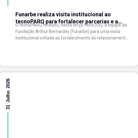
Funarbe realiza visita institucional ao
tecnoPARQ para fortalecer parcerias e a
O tecnoPARQ recebeu, nesta terça-feira (05), a equipe da
gestão da inovação
Fundação Arthur Bernardes (Funarbe) para uma visita
institucional voltada ao fortalecimento do relacionamento
entre as instituições e ao compartilhamento de
experiências...
31 Julho 2026