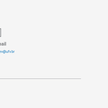
ail
ev@ufv.br