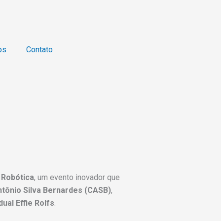
os
Contato
 Robótica
, um evento inovador que
ntônio Silva Bernardes (CASB)
,
ual Effie Rolfs
.