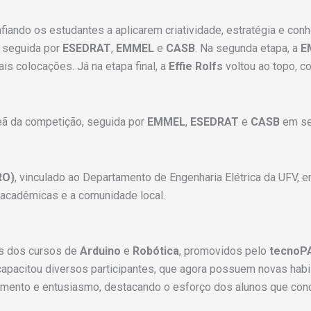
fiando os estudantes a aplicarem criatividade, estratégia e con
, seguida por
ESEDRAT
,
EMMEL
e
CASB
. Na segunda etapa, a
E
s colocações. Já na etapa final, a
Effie Rolfs
voltou ao topo, 
ã da competição, seguida por
EMMEL
,
ESEDRAT
e
CASB
em seg
RO)
, vinculado ao Departamento de Engenharia Elétrica da UFV, 
s acadêmicas e a comunidade local.
os dos cursos de
Arduino
e
Robótica
, promovidos pelo
tecnoPA
capacitou diversos participantes, que agora possuem novas habi
imento e entusiasmo, destacando o esforço dos alunos que conc