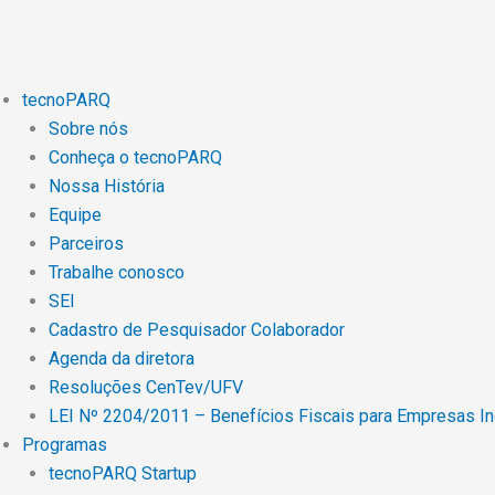
Ir
para
o
conteúdo
tecnoPARQ
Sobre nós
Conheça o tecnoPARQ
Nossa História
Equipe
Parceiros
Trabalhe conosco
SEI
Cadastro de Pesquisador Colaborador
Agenda da diretora
Resoluções CenTev/UFV
LEI Nº 2204/2011 – Benefícios Fiscais para Empresas I
Programas
tecnoPARQ Startup