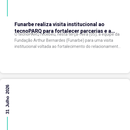
Funarbe realiza visita institucional ao
tecnoPARQ para fortalecer parcerias e a
O tecnoPARQ recebeu, nesta terça-feira (05), a equipe da
gestão da inovação
Fundação Arthur Bernardes (Funarbe) para uma visita
institucional voltada ao fortalecimento do relacionamento
entre as instituições e ao compartilhamento de
experiências...
31 Julho 2026