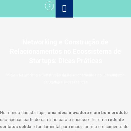
Ir
para
o
conteúdo
Networking e Construção de
Relacionamentos no Ecossistema de
Startups: Dicas Práticas
Início
»
Networking e Construção de Relacionamentos no Ecossistema
de Startups: Dicas Práticas
No mundo das startups,
uma ideia inovadora
e
um bom produto
são apenas parte do caminho para o sucesso. Ter uma
rede de
contatos sólida
é fundamental para impulsionar o crescimento do