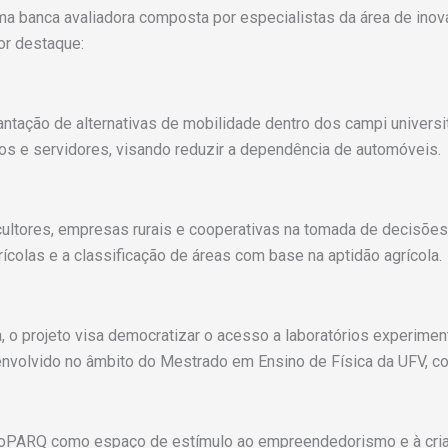
ma banca avaliadora composta por especialistas da área de ino
or destaque:
ação de alternativas de mobilidade dentro dos campi universitá
nos e servidores, visando reduzir a dependência de automóveis.
gricultores, empresas rurais e cooperativas na tomada de decisões
colas e a classificação de áreas com base na aptidão agrícola.
 o projeto visa democratizar o acesso a laboratórios experiment
senvolvido no âmbito do Mestrado em Ensino de Física da UFV, c
cnoPARQ como espaço de estímulo ao empreendedorismo e à cri