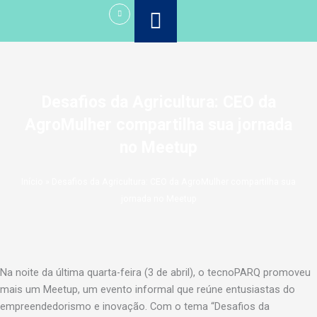
Ir
para
o
conteúdo
Desafios da Agricultura: CEO da
AgroMulher compartilha sua jornada
no Meetup
Início
»
Desafios da Agricultura: CEO da AgroMulher compartilha sua
jornada no Meetup
Na noite da última quarta-feira (3 de abril), o tecnoPARQ promoveu
mais um Meetup, um evento informal que reúne entusiastas do
empreendedorismo e inovação. Com o tema “Desafios da