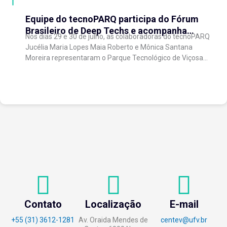
Equipe do tecnoPARQ participa do Fórum
Brasileiro de Deep Techs e acompanha
Nos dias 29 e 30 de julho, as colaboradoras do tecnoPARQ
debates sobre políticas para inovação
Jucélia Maria Lopes Maia Roberto e Mônica Santana
científica
Moreira representaram o Parque Tecnológico de Viçosa
no Fórum Brasileiro de...
Contato
Localização
E-mail
+55 (31) 3612-1281
Av. Oraida Mendes de
centev@ufv.br