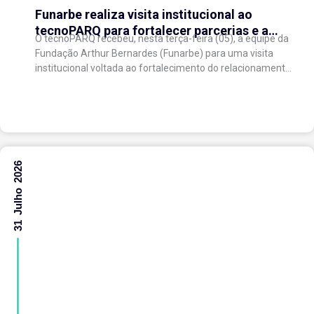
Funarbe realiza visita institucional ao
tecnoPARQ para fortalecer parcerias e a
O tecnoPARQ recebeu, nesta terça-feira (05), a equipe da
gestão da inovação
Fundação Arthur Bernardes (Funarbe) para uma visita
institucional voltada ao fortalecimento do relacionamento
entre as instituições e ao compartilhamento de
experiências...
31 Julho 2026