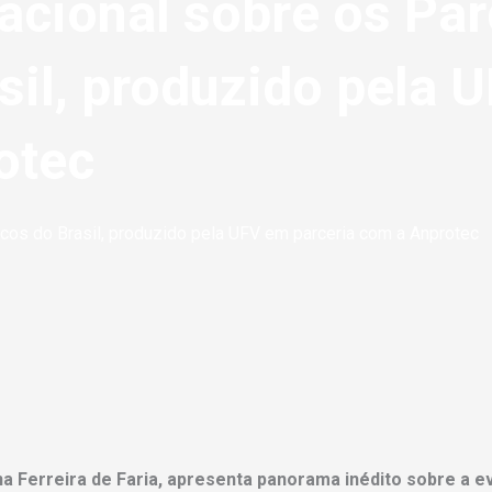
acional sobre os Pa
sil, produzido pela 
otec
cos do Brasil, produzido pela UFV em parceria com a Anprotec
 Ferreira de Faria, apresenta panorama inédito sobre a ev