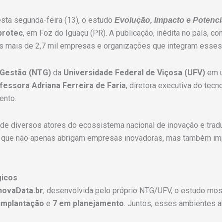
esta segunda-feira (13), o estudo
Evolução, Impacto e Potenc
protec
, em Foz do Iguaçu (PR). A publicação, inédita no país, c
 as mais de 2,7 mil empresas e organizações que integram esse
 Gestão (NTG)
da
Universidade Federal de Viçosa (UFV)
em u
fessora Adriana Ferreira de Faria
, diretora executiva do tec
ento.
 de diversos atores do ecossistema nacional de inovação e trad
es que não apenas abrigam empresas inovadoras, mas também i
gicos
novaData.br
, desenvolvida pelo próprio NTG/UFV, o estudo mos
implantação
e
7 em planejamento
. Juntos, esses ambientes 