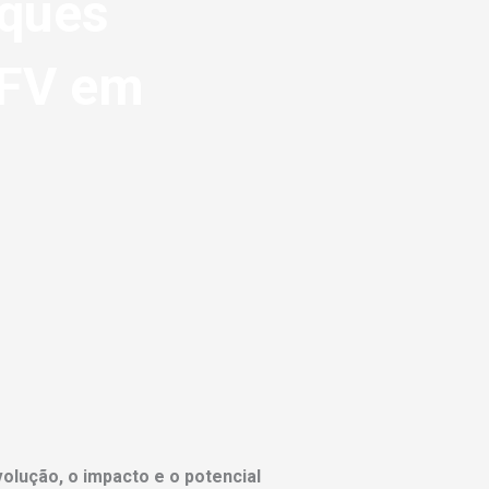
rques
UFV em
olução, o impacto e o potencial