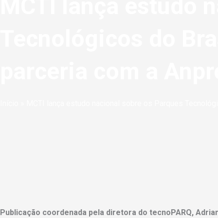
MCTI lança estudo n
Tecnológicos do Bra
parceria com a Anpr
Início
»
MCTI lança estudo nacional sobre os Parques Tecnológi
Publicação coordenada pela diretora do tecnoPARQ, Adriana