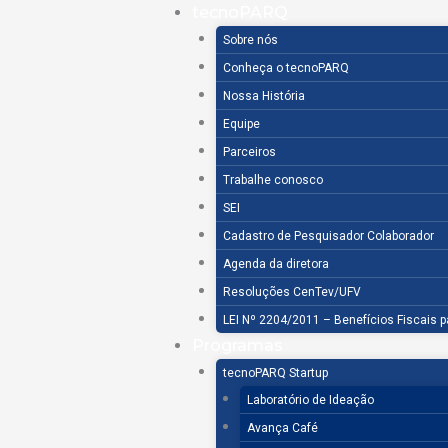
Ir
tecnoPARQ
para
Sobre nós
o
Conheça o tecnoPARQ
conteúdo
Nossa História
Equipe
Parceiros
Trabalhe conosco
SEI
Cadastro de Pesquisador Colaborador
Agenda da diretora
Resoluções CenTev/UFV
LEI Nº 2204/2011 – Benefícios Fiscais 
Programas
tecnoPARQ Startup
Laboratório de Ideação
Avança Café