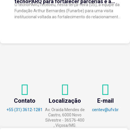
tecnoPARQ para fortalecer parcerias e a
O tecnoPARQ recebeu, nesta terça-feira (05), a equipe da
gestão da inovação
Fundação Arthur Bernardes (Funarbe) para uma visita
institucional voltada ao fortalecimento do relacionamento
entre as instituições e ao compartilhamento de
experiências...
Contato
Localização
E-mail
+55 (31) 3612-1281
Av. Oraida Mendes de
centev@ufv.br
Castro, 6000 Novo
Silvestre - 36576-400
, Viçosa/MG.