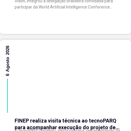
Vidon, integrou a delegação brasileira convidada para
com o ecossistema de inovação
participar da World Artificial Intelligence Conference
(WAIC), uma das principais conferências mundiais
voltadas à inteligência artificial,...
6 Agosto 2026
FINEP realiza visita técnica ao tecnoPARQ
para acompanhar execução do projeto de
O tecnoPARQ recebeu, nesta semana, representantes da