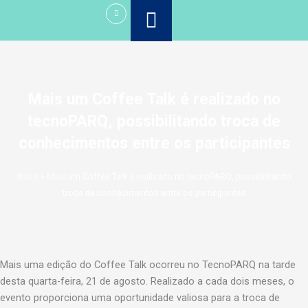
Ir
para
o
conteúdo
Mais um Coffee Talk é realizado no
tecnoPARQ, possibilitando troca de
conhecimentos entre os participantes
Início
»
Mais um Coffee Talk é realizado no tecnoPARQ, possibilitando
troca de conhecimentos entre os participantes
Mais uma edição do Coffee Talk ocorreu no TecnoPARQ na tarde
desta quarta-feira, 21 de agosto. Realizado a cada dois meses, o
evento proporciona uma oportunidade valiosa para a troca de