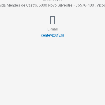
aida Mendes de Castro, 6000 Novo Silvestre - 36576-400 , Viç
E-mail
centev@ufv.br