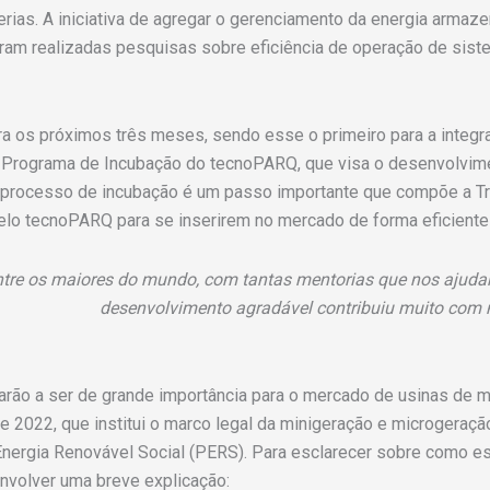
as. A iniciativa de agregar o gerenciamento da energia armazen
oram realizadas pesquisas sobre eficiência de operação de si
a os próximos três meses, sendo esse o primeiro para a integr
 o Programa de Incubação do tecnoPARQ, que visa o desenvolvi
O processo de incubação é um passo importante que compõe a T
lo tecnoPARQ para se inserirem no mercado de forma eficiente 
ntre os maiores do mundo, com tantas mentorias que nos ajud
desenvolvimento agradável contribuiu muito com n
rão a ser de grande importância para o mercado de usinas de m
e 2022, que institui o marco legal da minigeração e microgeraçã
ergia Renovável Social (PERS). Para esclarecer sobre como ess
envolver uma breve explicação: