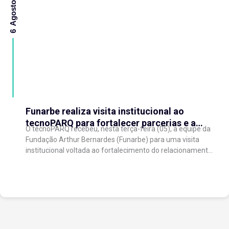
6 Agosto 2026
Funarbe realiza visita institucional ao
tecnoPARQ para fortalecer parcerias e a
O tecnoPARQ recebeu, nesta terça-feira (05), a equipe da
gestão da inovação
Fundação Arthur Bernardes (Funarbe) para uma visita
institucional voltada ao fortalecimento do relacionamento
entre as instituições e ao compartilhamento de
experiências...