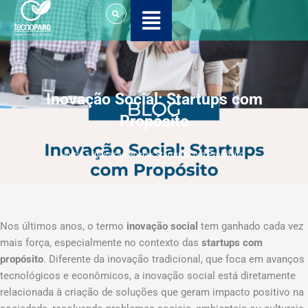
Ir
para
o
conteúdo
Inovação Social: Startups com
Propósito
Início
»
Inovação Social: Startups com Propósito
Nos últimos anos, o termo
inovação social
tem ganhado cada vez
mais força, especialmente no contexto das
startups com
propósito
. Diferente da inovação tradicional, que foca em avanços
tecnológicos e econômicos, a inovação social está diretamente
relacionada à criação de soluções que geram impacto positivo na