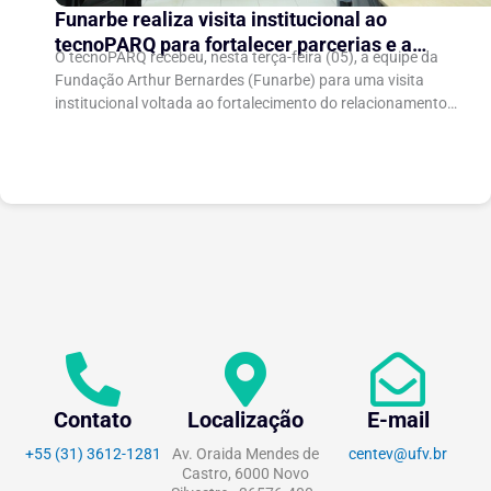
Funarbe realiza visita institucional ao
tecnoPARQ para fortalecer parcerias e a
O tecnoPARQ recebeu, nesta terça-feira (05), a equipe da
gestão da inovação
Fundação Arthur Bernardes (Funarbe) para uma visita
institucional voltada ao fortalecimento do relacionamento
entre as instituições e ao compartilhamento de
experiências...
Contato
Localização
E-mail
+55 (31) 3612-1281
Av. Oraida Mendes de
centev@ufv.br
Castro, 6000 Novo