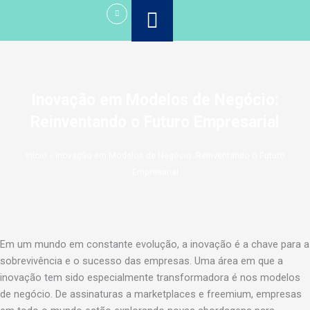
Ir
para
o
conteúdo
Inovação em Modelos de Negócio:
Reinventando o Futuro Empresarial
Início
»
Inovação em Modelos de Negócio: Reinventando o Futuro
Empresarial
Em um mundo em constante evolução, a inovação é a chave para a
sobrevivência e o sucesso das empresas. Uma área em que a
inovação tem sido especialmente transformadora é nos modelos
de negócio. De assinaturas a marketplaces e freemium, empresas