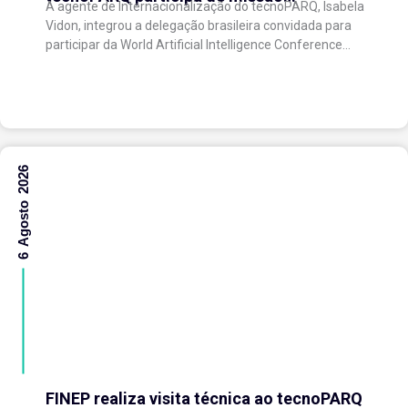
A agente de Internacionalização do tecnoPARQ, Isabela
internacional na China e fortalece conexões
Vidon, integrou a delegação brasileira convidada para
com o ecossistema de inovação
participar da World Artificial Intelligence Conference
(WAIC), uma das principais conferências mundiais
voltadas à inteligência artificial,...
6 Agosto 2026
FINEP realiza visita técnica ao tecnoPARQ