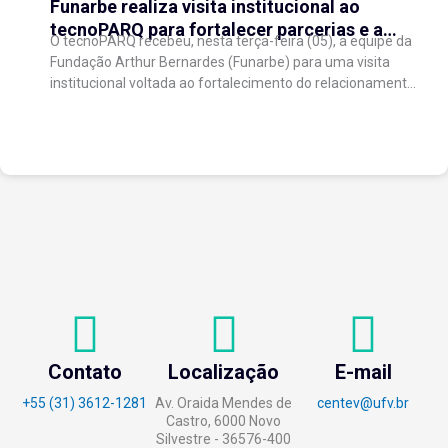
Funarbe realiza visita institucional ao
tecnoPARQ para fortalecer parcerias e a
O tecnoPARQ recebeu, nesta terça-feira (05), a equipe da
gestão da inovação
Fundação Arthur Bernardes (Funarbe) para uma visita
institucional voltada ao fortalecimento do relacionamento
entre as instituições e ao compartilhamento de
experiências...
Contato
Localização
E-mail
+55 (31) 3612-1281
Av. Oraida Mendes de
centev@ufv.br
Castro, 6000 Novo
Silvestre - 36576-400