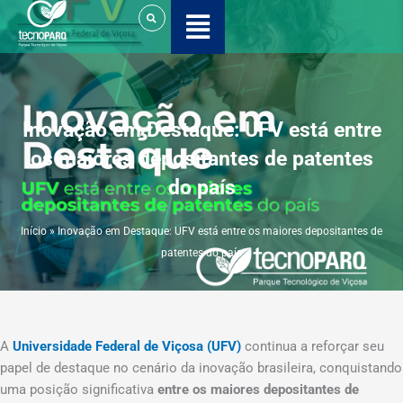
Ir
para
o
conteúdo
Inovação em Destaque: UFV está entre
os maiores depositantes de patentes
do país
Início
»
Inovação em Destaque: UFV está entre os maiores depositantes de
patentes do país
A
Universidade Federal de Viçosa (UFV)
continua a reforçar seu
papel de destaque no cenário da inovação brasileira, conquistando
uma posição significativa
entre os maiores depositantes de