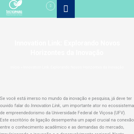
Ir
para
o
conteúdo
Innovation Link: Explorando Novos
Horizontes da Inovação
Início
»
Innovation Link: Explorando Novos Horizontes da Inovação
Se você está imerso no mundo da inovação e pesquisa, já deve ter
ouvido falar do
um importante ator no ecossistema
Innovation Link,
de empreendedorismo da Universidade Federal de Viçosa (UFV).
Este escritório de ligação desempenha um papel crucial na conexão
entre o conhecimento acadêmico e as demandas do mercado,