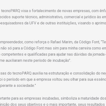
tecnoPARQ visa o fortalecimento de novas empresas, com ênfa
idos suporte técnico, administrativo, comercial e jurídico às e
esquisadores da UFV e de outras instituições, visando o aprim
mpreendedor, como reforça o Rafael Marim, da Código Font, “Te
não só para a Código Font mas sim para minha carreira como em
 competentes e qualificadas para ajudar nas dúvidas da jorna
me auxiliaram neste período de incubação”.
as do tecnoPARQ auxilia na estruturação e consolidação do ne
i o período em que a empresa voltou seu olhar para sua essênci
 perante a sociedade.”
tante para as empresas incubadas, simboliza a maturidade dos
definição dos seus objetivos e o mais importante, seus resultad