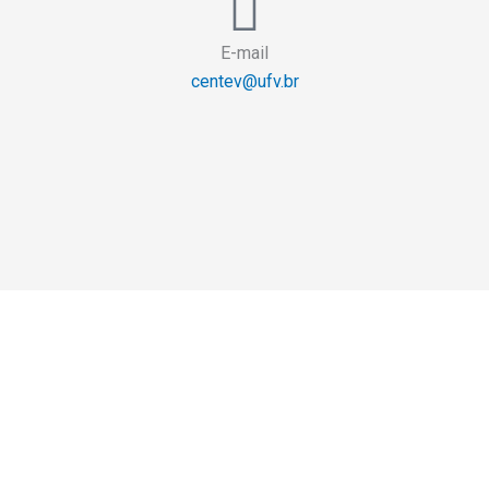
E-mail
centev@ufv.br