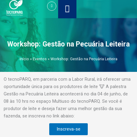
Ir
para
o
conteúdo
Workshop: Gestão na Pecuária Leiteira
Início
»
Eventos
»
Workshop: Gestão na Pecuária Leiteira
O tecnoPARQ, em parceria com a Labor Rural, irá oferecer uma
oportunidade única para os produtores de leite 🐮 A palestra
Gestão na Pecuária Leiteira acontecerá no dia 04 de junho, de
08 às 10 hrs no espaço Multiuso do tecnoPARQ. Se você é
produtor de leite e deseja fazer uma melhor gestão da sua
fazenda, se inscreva no link abaixo:
Inscreva-se