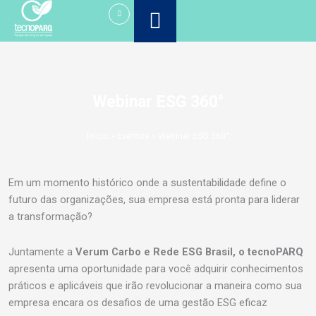
Ir
para
o
conteúdo
Webinar ESG 360°
Início
»
Eventos
»
Webinar ESG 360°
Em um momento histórico onde a sustentabilidade define o
futuro das organizações, sua empresa está pronta para liderar
a transformação?
Juntamente a
Verum Carbo e Rede ESG Brasil, o tecnoPARQ
apresenta uma oportunidade para você adquirir conhecimentos
práticos e aplicáveis que irão revolucionar a maneira como sua
empresa encara os desafios de uma gestão ESG eficaz