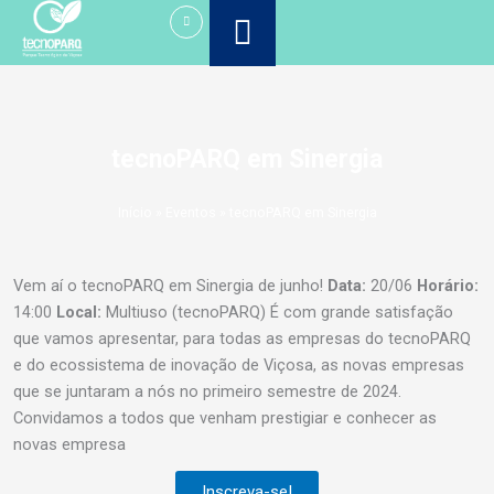
Ir
para
o
conteúdo
tecnoPARQ em Sinergia
Início
»
Eventos
»
tecnoPARQ em Sinergia
Vem aí o tecnoPARQ em Sinergia de junho!
Data:
20/06
Horário:
14:00
Local:
Multiuso (tecnoPARQ) É com grande satisfação
que vamos apresentar, para todas as empresas do tecnoPARQ
e do ecossistema de inovação de Viçosa, as novas empresas
que se juntaram a nós no primeiro semestre de 2024.
Convidamos a todos que venham prestigiar e conhecer as
novas empresa
Inscreva-se!