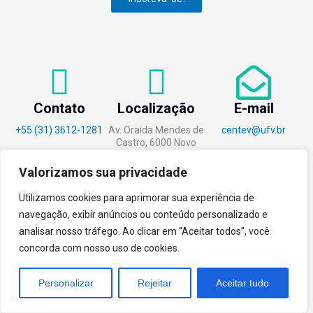
Contato
Localização
E-mail
+55 (31) 3612-1281
Av. Oraida Mendes de
centev@ufv.br
Castro, 6000 Novo
Silvestre - 36576-400
, Viçosa/MG.
Valorizamos sua privacidade
Utilizamos cookies para aprimorar sua experiência de
navegação, exibir anúncios ou conteúdo personalizado e
analisar nosso tráfego. Ao clicar em “Aceitar todos”, você
tecnoPARQ © 2021 por
Digital
concorda com nosso uso de cookies.
Pixel
Personalizar
Rejeitar
Aceitar tudo