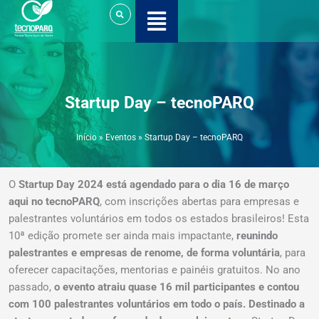
Ir
para
o
conteúdo
Startup Day – tecnoPARQ
Início
»
Eventos
»
Startup Day – tecnoPARQ
O
Startup Day 2024 está agendado para o dia 16 de março
aqui no tecnoPARQ
, com inscrições abertas para empresas e
palestrantes voluntários em todos os estados brasileiros! Esta
10ª edição promete ser ainda mais impactante,
reunindo
palestrantes e empresas de renome, de forma voluntária
, para
oferecer capacitações, mentorias e painéis gratuitos. No ano
passado,
o evento atraiu quase 16 mil participantes e contou
com 100 palestrantes voluntários em todo o país.
Destinado a