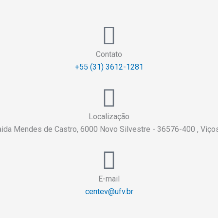
Contato
+55 (31) 3612-1281
Localização
aida Mendes de Castro, 6000 Novo Silvestre - 36576-400 , Viç
E-mail
centev@ufv.br