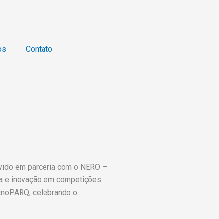
os
Contato
movido em parceria com o NERO –
gia e inovação em competições
ecnoPARQ, celebrando o