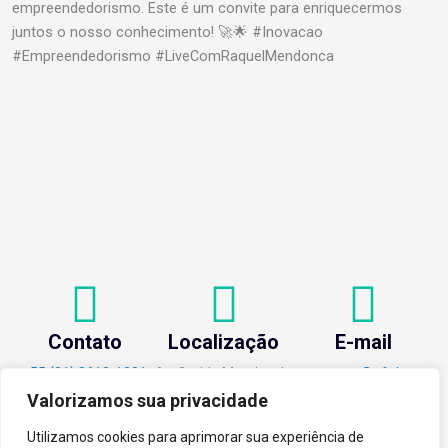
empreendedorismo. Este é um convite para enriquecermos
juntos o nosso conhecimento! 🚀🌟 #Inovacao
#Empreendedorismo #LiveComRaquelMendonca
Contato
Localização
E-mail
+55 (31) 3612-1281
Av. Oraida Mendes de
centev@ufv.br
Castro, 6000 Novo
Valorizamos sua privacidade
Silvestre - 36576-400
, Viçosa/MG.
Utilizamos cookies para aprimorar sua experiência de