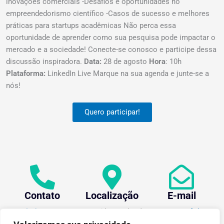
inovações comerciais -Desafios e oportunidades no
empreendedorismo científico -Casos de sucesso e melhores
práticas para startups acadêmicas Não perca essa
oportunidade de aprender como sua pesquisa pode impactar o
mercado e a sociedade! Conecte-se conosco e participe dessa
discussão inspiradora.
Data:
28 de agosto
Hora
: 10h
Plataforma:
LinkedIn Live Marque na sua agenda e junte-se a
nós!
Quero participar!
Contato
Localização
E-mail
+55 (31) 3612-1281
Av. Oraida Mendes de
centev@ufv.br
Castro, 6000 Novo