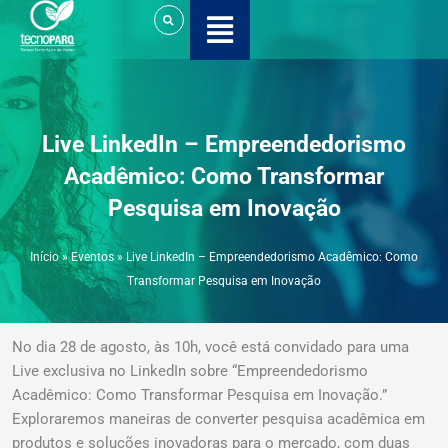
Ir
para
o
conteúdo
Live LinkedIn – Empreendedorismo
Acadêmico: Como Transformar
Pesquisa em Inovação
Início
»
Eventos
»
Live LinkedIn – Empreendedorismo Acadêmico: Como
Transformar Pesquisa em Inovação
No dia 28 de agosto, às 10h, você está convidado para uma
Live exclusiva no LinkedIn sobre “Empreendedorismo
Acadêmico: Como Transformar Pesquisa em Inovação.”
Exploraremos maneiras de converter pesquisa acadêmica em
produtos e soluções inovadoras para o mercado, com duas