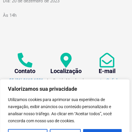
Dia: 20 de dezembro de 2023
Às 14h
Contato
Localização
E-mail
+55 (31) 3612-1281
Av. Oraida Mendes de
centev@ufv.br
Castro, 6000 Novo
Valorizamos sua privacidade
Silvestre - 36576-400 ,
Viçosa/MG.
Utilizamos cookies para aprimorar sua experiência de
navegação, exibir anúncios ou conteúdo personalizado e
analisar nosso tráfego. Ao clicar em “Aceitar todos”, você
concorda com nosso uso de cookies.
tecnoPARQ © 2021 por
Digital