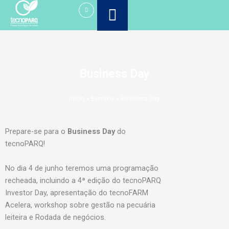
Ir
para
o
conteúdo
Business Day
Início
»
Eventos
»
Business Day
Prepare-se para o
Business Day
do
tecnoPARQ!
No dia 4 de junho teremos uma programação
recheada, incluindo a 4ª edição do tecnoPARQ
Investor Day, apresentação do tecnoFARM
Acelera, workshop sobre gestão na pecuária
leiteira e Rodada de negócios.