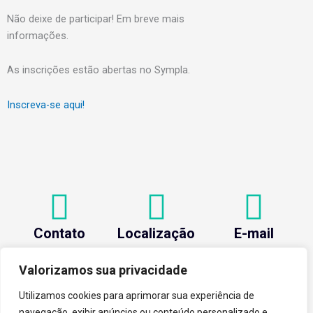
Não deixe de participar! Em breve mais
informações.
As inscrições estão abertas no Sympla.
Inscreva-se aqui!
Contato
Localização
E-mail
+55 (31) 3612-1281
Av. Oraida Mendes de
centev@ufv.br
Castro, 6000 Novo
Valorizamos sua privacidade
Silvestre - 36576-400
, Viçosa/MG.
Utilizamos cookies para aprimorar sua experiência de
navegação, exibir anúncios ou conteúdo personalizado e