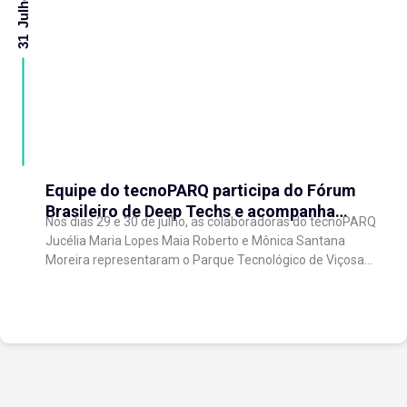
31 Julho 2026
Equipe do tecnoPARQ participa do Fórum
Brasileiro de Deep Techs e acompanha
Nos dias 29 e 30 de julho, as colaboradoras do tecnoPARQ
debates sobre políticas para inovação
Jucélia Maria Lopes Maia Roberto e Mônica Santana
científica
Moreira representaram o Parque Tecnológico de Viçosa
no Fórum Brasileiro de...