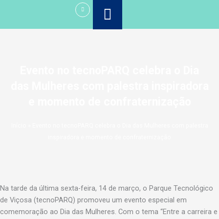
Ir
para
o
conteúdo
Evento no tecnoPARQ celebra o Dia
das Mulheres com palestra inspiradora
e momento de confraternização
Início
»
Evento no tecnoPARQ celebra o Dia das Mulheres com palestra
inspiradora e momento de confraternização
Na tarde da última sexta-feira, 14 de março, o Parque Tecnológico
de Viçosa (tecnoPARQ) promoveu um evento especial em
comemoração ao Dia das Mulheres. Com o tema “Entre a carreira e