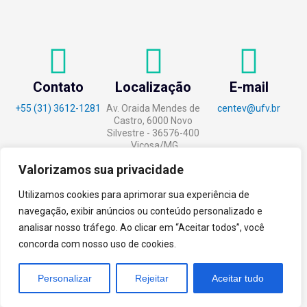
Contato
Localização
E-mail
+55 (31) 3612-1281
Av. Oraida Mendes de
centev@ufv.br
Castro, 6000 Novo
Silvestre - 36576-400
, Viçosa/MG.
Valorizamos sua privacidade
Utilizamos cookies para aprimorar sua experiência de
navegação, exibir anúncios ou conteúdo personalizado e
tecnoPARQ © 2021 por
Digital
analisar nosso tráfego. Ao clicar em “Aceitar todos”, você
Pixel
concorda com nosso uso de cookies.
Personalizar
Rejeitar
Aceitar tudo