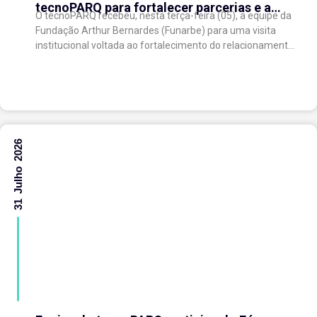
tecnoPARQ para fortalecer parcerias e a
O tecnoPARQ recebeu, nesta terça-feira (05), a equipe da
gestão da inovação
Fundação Arthur Bernardes (Funarbe) para uma visita
institucional voltada ao fortalecimento do relacionamento
entre as instituições e ao compartilhamento de
experiências...
31 Julho 2026