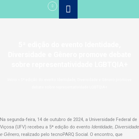
Ir
para
o
conteúdo
5ª edição do evento Identidade,
Diversidade e Gênero promove debate
sobre representatividade LGBTQIA+
Início
»
5ª edição do evento Identidade, Diversidade e Gênero promove
debate sobre representatividade LGBTQIA+
Na segunda-feira, 14 de outubro de 2024, a Universidade Federal de
Viçosa (UFV) recebeu a 5ª edição do evento
Identidade, Diversidade
, realizado pelo tecnoPARQ Social. O encontro, que
e Gênero