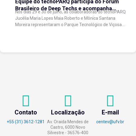
Equipe do tecnoPARQ participa do Fórum
Brasileiro de Deep Techs e acompanha
Nos dias 29 e 30 de julho, as colaboradoras do tecnoPARQ
debates sobre políticas para inovação
Jucélia Maria Lopes Maia Roberto e Mônica Santana
científica
Moreira representaram o Parque Tecnológico de Viçosa
no Fórum Brasileiro de...
Contato
Localização
E-mail
+55 (31) 3612-1281
Av. Oraida Mendes de
centev@ufv.br
Castro, 6000 Novo
Silvestre - 36576-400