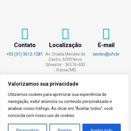
Contato
Localização
E-mail
+55 (31) 3612-1281
Av. Oraida Mendes de
centev@ufv.br
Castro, 6000 Novo
Silvestre - 36576-400
, Viçosa/MG.
Valorizamos sua privacidade
Utilizamos cookies para aprimorar sua experiência de
tecnoPARQ © 2021 por
Digital
navegação, exibir anúncios ou conteúdo personalizado e
Pixel
analisar nosso tráfego. Ao clicar em “Aceitar todos”, você
concorda com nosso uso de cookies.
Personalizar
Rejeitar
Aceitar tudo