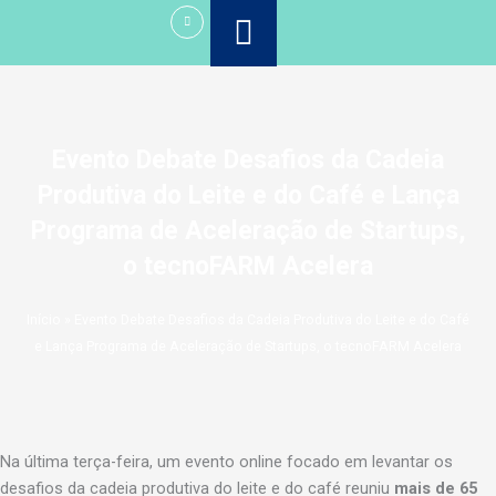
Ir
para
o
conteúdo
Evento Debate Desafios da Cadeia
Produtiva do Leite e do Café e Lança
Programa de Aceleração de Startups,
o tecnoFARM Acelera
Início
»
Evento Debate Desafios da Cadeia Produtiva do Leite e do Café
e Lança Programa de Aceleração de Startups, o tecnoFARM Acelera
Na última terça-feira, um evento online focado em levantar os
desafios da cadeia produtiva do leite e do café reuniu
mais de 65