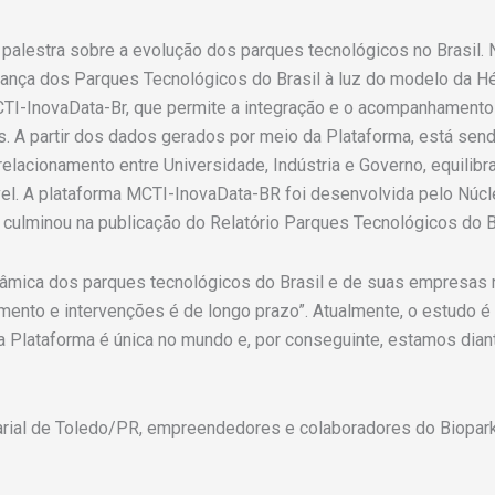
 palestra sobre a evolução dos parques tecnológicos no Brasil. 
ça dos Parques Tecnológicos do Brasil à luz do modelo da Hélic
MCTI-InovaData-Br, que permite a integração e o acompanhamen
. A partir dos dados gerados por meio da Plataforma, está se
elacionamento entre Universidade, Indústria e Governo, equilib
el. A plataforma MCTI-InovaData-BR foi desenvolvida pelo Núcl
culminou na publicação do Relatório Parques Tecnológicos do B
nâmica dos parques tecnológicos do Brasil e de suas empresas 
nto e intervenções é de longo prazo”. Atualmente, o estudo é 
a Plataforma é única no mundo e, por conseguinte, estamos diant
arial de Toledo/PR, empreendedores e colaboradores do Biopark