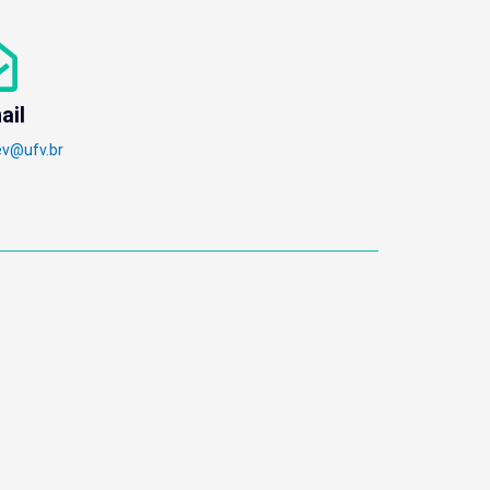
ail
ev@ufv.br