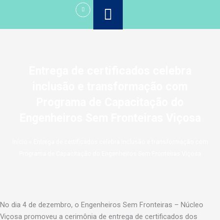
Ir
para
o
conteúdo
Entrega de certificados celebra
inclusão e transformação com
Programa de Capacitação do
Engenheiros Sem Fronteiras Viçosa
Início
»
Entrega de certificados celebra inclusão e transformação com
Programa de Capacitação do Engenheiros Sem Fronteiras Viçosa
No dia 4 de dezembro, o Engenheiros Sem Fronteiras – Núcleo
Viçosa promoveu a cerimônia de entrega de certificados dos