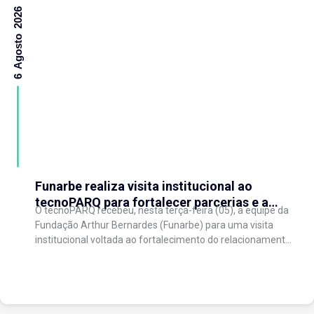
6 Agosto 2026
Funarbe realiza visita institucional ao
tecnoPARQ para fortalecer parcerias e a
O tecnoPARQ recebeu, nesta terça-feira (05), a equipe da
gestão da inovação
Fundação Arthur Bernardes (Funarbe) para uma visita
institucional voltada ao fortalecimento do relacionamento
entre as instituições e ao compartilhamento de
experiências...