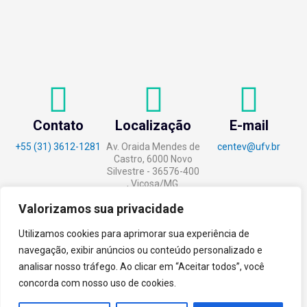
Contato
Localização
E-mail
+55 (31) 3612-1281
Av. Oraida Mendes de
centev@ufv.br
Castro, 6000 Novo
Silvestre - 36576-400
, Viçosa/MG.
Valorizamos sua privacidade
Utilizamos cookies para aprimorar sua experiência de
navegação, exibir anúncios ou conteúdo personalizado e
tecnoPARQ © 2021 por
Digital
analisar nosso tráfego. Ao clicar em “Aceitar todos”, você
Pixel
concorda com nosso uso de cookies.