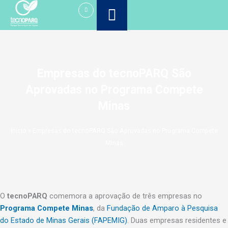
Ir
para
o
conteúdo
Empresas do tecnoPARQ São
Aprovadas no Programa Compete
Minas
Início
»
Empresas do tecnoPARQ São Aprovadas no Programa Compete
Minas
O
tecnoPARQ
comemora a aprovação de três empresas no
Programa Compete Minas
, da
Fundação de Amparo à Pesquisa
do Estado de Minas Gerais (FAPEMIG)
. Duas empresas residentes e