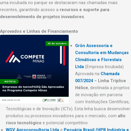
uma incubada no parque se destacaram nas chamadas mais
recentes, garantindo acesso a
recursos e suporte para
desenvolvimento de projetos inovadores
.
Aprovados e Linhas de Financiamento
Grön Assessoria e
Consultoria em Mudanças
Climáticas e Florestais
Ltda
(Empresa Incubada)
Aprovada na
Chamada
007/2024
– Linha Tríplice
Hélice
, destinada a projetos
de inovação em parceria
com Instituições Científicas,
Tecnológicas e de Inovação (ICTs). Esta linha busca desenvolver
produtos ou processos inovadores para o mercado, com
alto
risco tecnológico
e potencial competitivo.
WGV Agroconsultoria Ltda
e
Pecuária Brasil (HPB Indústria e