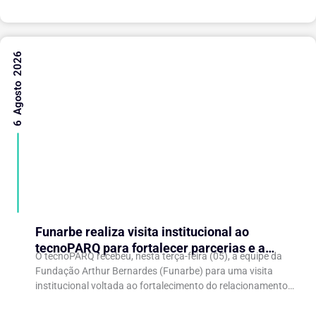
6 Agosto 2026
Funarbe realiza visita institucional ao
tecnoPARQ para fortalecer parcerias e a
O tecnoPARQ recebeu, nesta terça-feira (05), a equipe da
gestão da inovação
Fundação Arthur Bernardes (Funarbe) para uma visita
institucional voltada ao fortalecimento do relacionamento
entre as instituições e ao compartilhamento de
experiências...