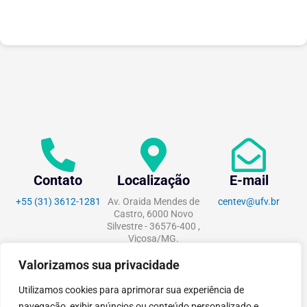
Contato
Localização
E-mail
+55 (31) 3612-1281
Av. Oraida Mendes de
centev@ufv.br
Castro, 6000 Novo
Silvestre - 36576-400 ,
Viçosa/MG.
Valorizamos sua privacidade
Utilizamos cookies para aprimorar sua experiência de
navegação, exibir anúncios ou conteúdo personalizado e