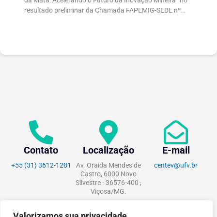
da Mata: Acelerando o Futuro da Inovação Mineira” no
resultado preliminar da Chamada FAPEMIG-SEDE nº
003/2026 – Novo SEED (Startups and...
Contato
Localização
E-mail
+55 (31) 3612-1281
Av. Oraida Mendes de
centev@ufv.br
Castro, 6000 Novo
Silvestre - 36576-400 ,
Viçosa/MG.
Valorizamos sua privacidade